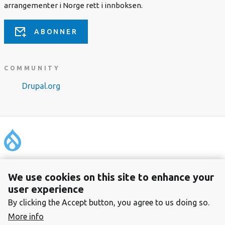
arrangementer i Norge rett i innboksen.
ABONNER
COMMUNITY
Drupal.org
Footer
Om foreningen
We use cookies on this site to enhance your
Personvern
user experience
Kontakt
By clicking the Accept button, you agree to us doing so.
Foreningen Drupal Norge
More info
Organisasjonsnummer: 996 299 155