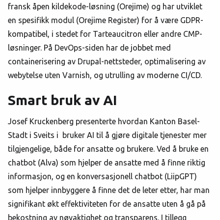
fransk åpen kildekode-løsning (Orejime) og har utviklet
en spesifikk modul (Orejime Register) for å være GDPR-
kompatibel, i stedet for Tarteaucitron eller andre CMP-
løsninger. På DevOps-siden har de jobbet med
containerisering av Drupal-nettsteder, optimalisering av
webytelse uten Varnish, og utrulling av moderne CI/CD.
Smart bruk av AI
Josef Kruckenberg presenterte hvordan Kanton Basel-
Stadt i Sveits i bruker AI til å gjøre digitale tjenester mer
tilgjengelige, både for ansatte og brukere. Ved å bruke en
chatbot (Alva) som hjelper de ansatte med å finne riktig
informasjon, og en konversasjonell chatbot (LiipGPT)
som hjelper innbyggere å finne det de leter etter, har man
signifikant økt effektiviteten for de ansatte uten å gå på
bekostning av nøyaktighet og transparens. I tillegg