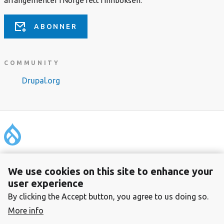
arrangementer i Norge rett i innboksen.
ABONNER
COMMUNITY
Drupal.org
Footer
Om foreningen
We use cookies on this site to enhance your
Personvern
user experience
Kontakt
By clicking the Accept button, you agree to us doing so.
Foreningen Drupal Norge
More info
Organisasjonsnummer: 996 299 155