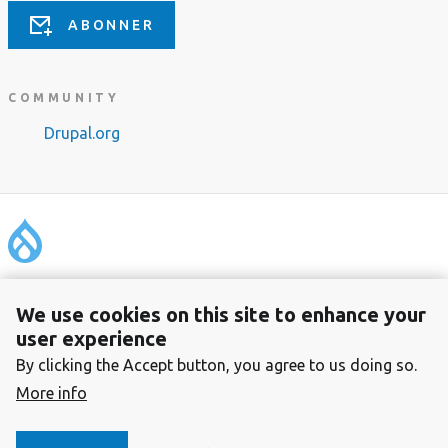
ABONNER
COMMUNITY
Drupal.org
Footer
Om foreningen
We use cookies on this site to enhance your
Personvern
user experience
Kontakt
By clicking the Accept button, you agree to us doing so.
Foreningen Drupal Norge
More info
Organisasjonsnummer: 996 299 155
Kontonummer: 1503.20.13225